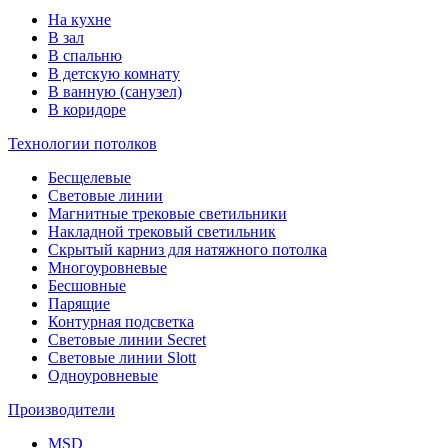
На кухне
В зал
В спальню
В детскую комнату
В ванную (санузел)
В коридоре
Технологии потолков
Бесщелевые
Световые линии
Магнитные трековые светильники
Накладной трековый светильник
Скрытый карниз для натяжного потолка
Многоуровневые
Бесшовные
Парящие
Контурная подсветка
Световые линии Secret
Световые линии Slott
Одноуровневые
Производители
MSD