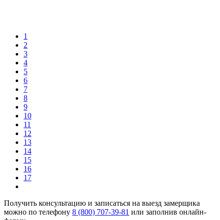
1
2
3
4
5
6
7
8
9
10
11
12
13
14
15
16
17
Получить консультацию и записаться на выезд замерщика
можно по телефону
8 (800) 707-39-81
или заполнив онлайн-