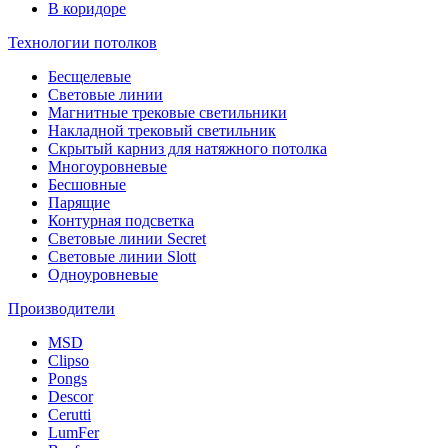
В коридоре
Технологии потолков
Бесщелевые
Световые линии
Магнитные трековые светильники
Накладной трековый светильник
Скрытый карниз для натяжного потолка
Многоуровневые
Бесшовные
Парящие
Контурная подсветка
Световые линии Secret
Световые линии Slott
Одноуровневые
Производители
MSD
Clipso
Pongs
Descor
Cerutti
LumFer