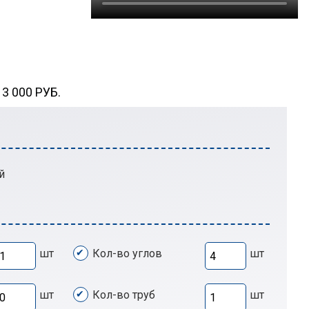
 000 РУБ.
й
шт
Кол-во углов
шт
шт
Кол-во труб
шт