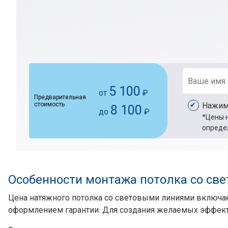
5 100
от
₽
Предварительная
стоимость
Нажима
8 100
до
₽
*Цены н
опреде
Особенности монтажа потолка со св
Цена натяжного потолка со световыми линиями включает
оформлением гарантии. Для создания желаемых эффекто