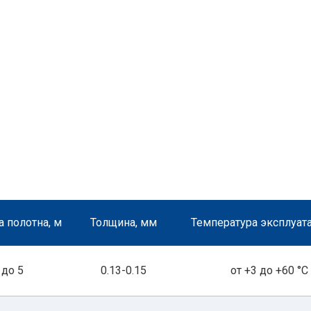
 полотна, м
Толщина, мм
Температура эксплуата
до 5
0.13-0.15
от +3 до +60 °С