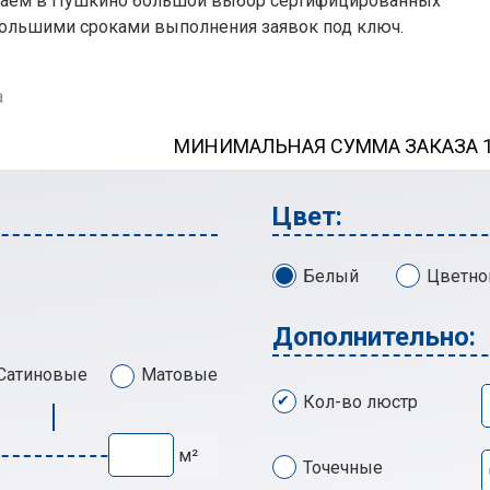
агаем в Пушкино большой выбор сертифицированных
большими сроками выполнения заявок под ключ.
а
МИНИМАЛЬНАЯ СУММА ЗАКАЗА 13
Цвет:
Белый
Цветно
Дополнительно:
Сатиновые
Матовые
Кол-во люстр
м²
Точечные